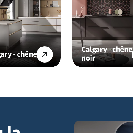
Calgary - chêne
ary - chêne
noir