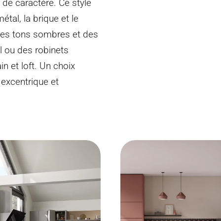
e de caractère. Ce style
étal, la brique et le
des tons sombres et des
l ou des robinets
n et loft. Un choix
 excentrique et