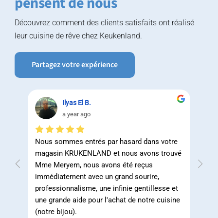
pensent de nous
Découvrez comment des clients satisfaits ont réalisé
leur cuisine de rêve chez Keukenland.
Partagez votre expérience
Ilyas El B.
a year ago
tte 
Nous sommes entrés par hasard dans votre 
Leurs
rs 
magasin KRUKENLAND et nous avons trouvé 
d'aut
 ne 
Mme Meryem, nous avons été reçus 
perti
e 
immédiatement avec un grand sourire, 
ils l
es 
professionnalisme, une infinie gentillesse et 
occu
une grande aide pour l'achat de notre cuisine 
et on
(notre bijou).
c'est