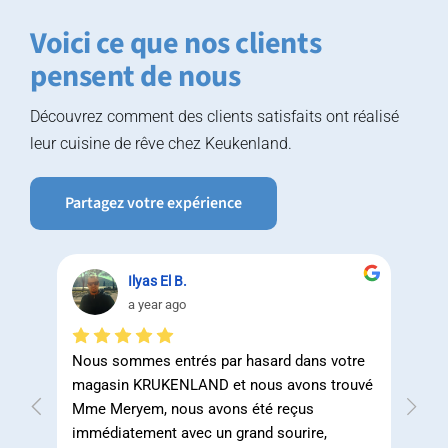
Voici ce que nos clients
pensent de nous
Découvrez comment des clients satisfaits ont réalisé
leur cuisine de rêve chez Keukenland.
Partagez votre expérience
Ilyas El B.
a year ago
tte 
Nous sommes entrés par hasard dans votre 
Leurs
rs 
magasin KRUKENLAND et nous avons trouvé 
d'aut
 ne 
Mme Meryem, nous avons été reçus 
perti
e 
immédiatement avec un grand sourire, 
ils l