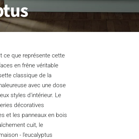
ptus
t ce que représente cette
ces en frêne véritable
sette classique de la
aleureuse avec une dose
x styles d'intérieur. Le
eries décoratives
res et les panneaux en bois
îchement cuit, le
aison - l'eucalyptus