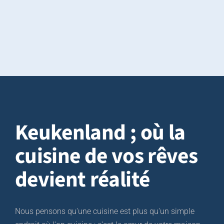
informations, le soutien, les options et les 
ion 
variétés de produits de haute qualité avec un 
poli, 
professionnalisme jamais vu auparavant par 
ver 
un agent commercial.
Elle nous a servi et guidé jusqu'à la fin du 
montage, qui a été fait par M. Fajr.                         
 
M. Fajr : très professionnel, propre et d'une 
grande disponibilité et d'un soin maniaque au 
me !
moindre détail pour monter notre cuisine de 
façon parfaite, je recommande vivement à 
Keukenland ;
où la
tous M. Fajr pour le montage et l'installation 
de votre cuisine,
cuisine de vos rêves
Merci beaucoup Mme Meryem et M. Fajr.
devient réalité
Nous pensons qu'une cuisine est plus qu'un simple