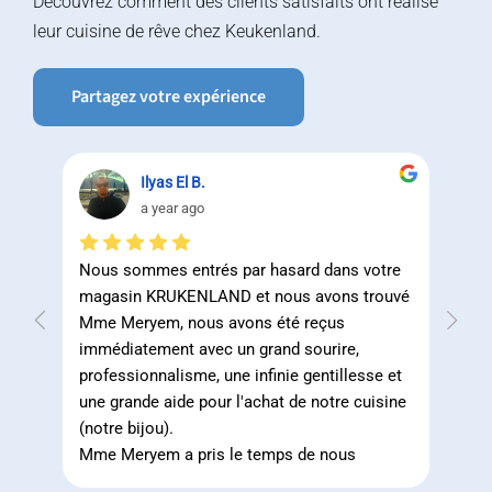
Découvrez comment des clients satisfaits ont réalisé
leur cuisine de rêve chez Keukenland.
Partagez votre expérience
Ilyas El B.
a year ago
tte 
Nous sommes entrés par hasard dans votre 
Leurs
rs 
magasin KRUKENLAND et nous avons trouvé 
d'aut
 ne 
Mme Meryem, nous avons été reçus 
perti
e 
immédiatement avec un grand sourire, 
ils l
es 
professionnalisme, une infinie gentillesse et 
occu
une grande aide pour l'achat de notre cuisine 
et on
(notre bijou).
c'est
Mme Meryem a pris le temps de nous 
terme
expliquer et de nous donner toutes les 