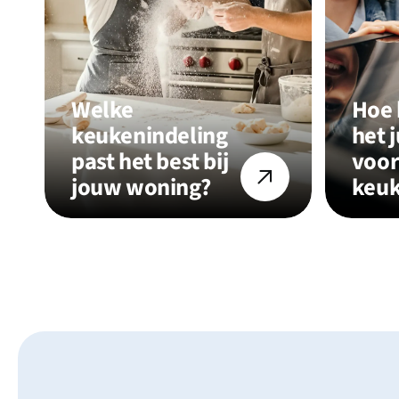
Welke
Hoe 
keukenindeling
het 
past het best bij
voor
jouw woning?
keuk