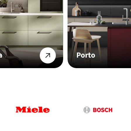
a
Porto