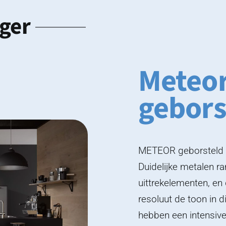
ger
Meteor
gebors
METEOR geborsteld st
Duidelijke metalen ra
uittrekelementen, e
resoluut de toon in 
hebben een intensive