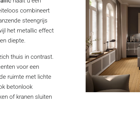
allic
haalt u een
eiteloos combineert
lanzende steengrijs
wijl het metallic effect
 en diepte.
ich thuis in contrast.
centen voor een
 de ruimte met lichte
Ook betonlook
n of kranen sluiten