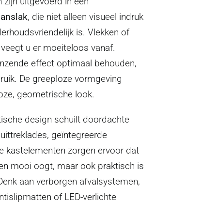
zijn uitgevoerd in een
anslak
, die niet alleen visueel indruk
rhoudsvriendelijk is. Vlekken of
 veegt u er moeiteloos vanaf.
glanzende effect optimaal behouden,
ebruik. De greeploze vormgeving
oze, geometrische look.
tische design schuilt doordachte
 uittreklades, geïntegreerde
e kastelementen zorgen ervoor dat
een mooi oogt, maar ook praktisch is
. Denk aan verborgen afvalsystemen,
tislipmatten of LED-verlichte