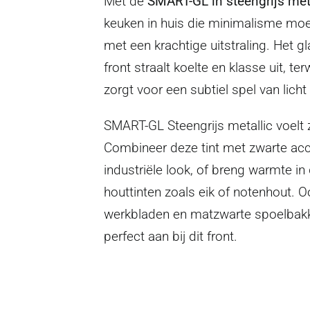
Met de
SMART-GL in steengrijs met
keuken in huis die minimalisme mo
met een krachtige uitstraling. Het g
front straalt koelte en klasse uit, ter
zorgt voor een subtiel spel van licht
SMART-GL Steengrijs metallic voelt z
Combineer deze tint met zwarte ac
industriële look, of breng warmte in
houttinten zoals eik of notenhout. 
werkbladen en matzwarte spoelbakke
perfect aan bij dit front.