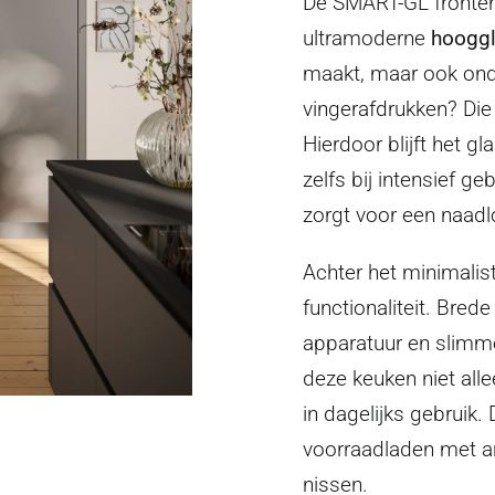
De SMART-GL fronten 
ultramoderne
hooggl
maakt, maar ook onde
vingerafdrukken? Die
Hierdoor blijft het 
zelfs bij intensief g
zorgt voor een naadl
Achter het minimalis
functionaliteit. Brede
apparatuur en slimm
deze keuken niet all
in dagelijks gebruik
voorraadladen met an
nissen.