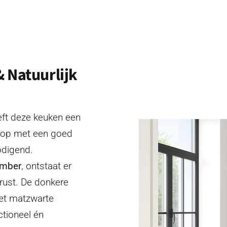
 Natuurlijk
ft deze keuken een
es op met een goed
nodigend.
mber
, ontstaat er
rust. De donkere
het matzwarte
ctioneel én