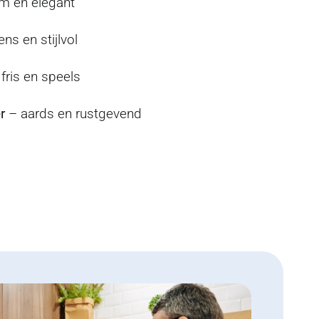
m en elegant
ens en stijlvol
fris en speels
r
– aards en rustgevend