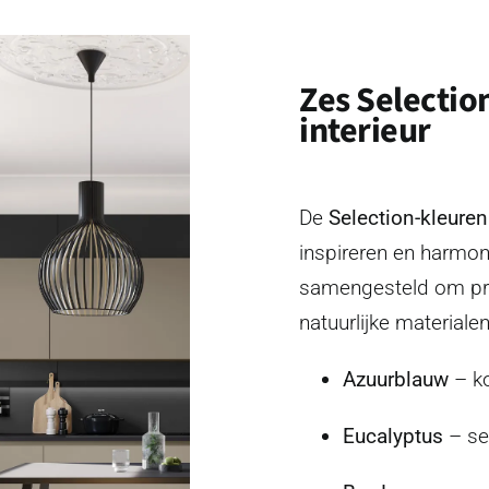
Zes Selectio
interieur
De
Selection-kleuren
inspireren en harmoni
samengesteld om pr
natuurlijke materiale
Azuurblauw
– k
Eucalyptus
– ser