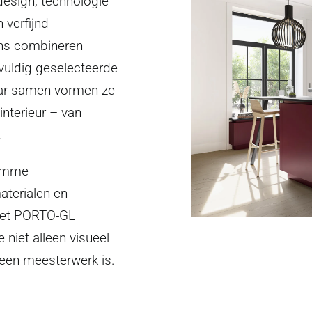
design, technologie
 verfijnd
ns combineren
vuldig geselecteerde
maar samen vormen ze
 interieur – van
.
limme
terialen en
met PORTO-GL
 niet alleen visueel
 een meesterwerk is.