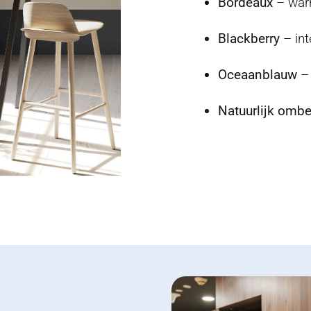
Bordeaux
– war
Blackberry
– int
Oceaanblauw
– 
Natuurlijk ombe