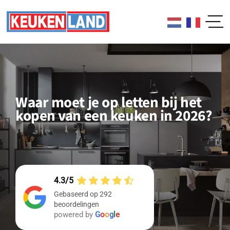
Skip
to
content
Waar moet je op letten bij het
kopen van een keuken in 2026?
4.3
Gebaseerd op 292
beoordelingen
powered by
G
o
o
g
l
e