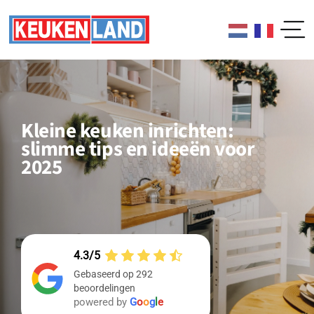
Skip
to
content
Kleine keuken inrichten:
slimme tips en ideeën voor
2025
4.3
Gebaseerd op 292
beoordelingen
powered by
G
o
o
g
l
e