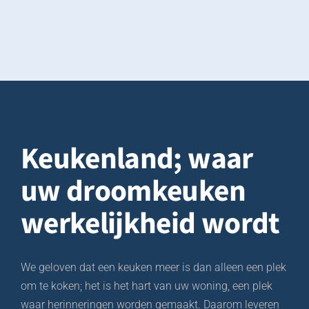
professionaliteit die nog nooit eerder door 
le 
een verkoopagent was gezien.
Ze heeft ons bediend en begeleid tot het 
einde van de montage, die werd gedaan door 
ijk 
de heer Fajr.                         De heer Fajr: zeer 
e 
professioneel, schoon en enorme 
beschikbaarheid en maniakale zorg tot in de 
kleinste details om onze keuken op een 
perfecte manier te monteren, ik raad iedereen 
Keukenland;
waar
de heer Fajr ten zeerste aan voor de montage 
en installatie van uw keuken,
uw droomkeuken
Hartelijk dank mevrouw Meryem en de heer 
Fajr.
werkelijkheid wordt
We geloven dat een keuken meer is dan alleen een plek
om te koken; het is het hart van uw woning, een plek
waar herinneringen worden gemaakt. Daarom leveren