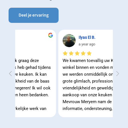
Deel je ervaring
Ilyas El B.
a year ago
We kwamen toevallig uw KRUKENLAND-
Hun p
dens 
winkel binnen en vonden mevrouw Meryem, 
met a
an 
we werden onmiddellijk ontvangen met een 
relev
aas 
grote glimlach, professionaliteit, oneindige 
hebbe
 ook 
vriendelijkheid en geweldige hulp bij de 
voor
ken.
aankoop van onze keuken (ons juweel).
en he
Mevrouw Meryem nam de tijd om ons alle 
het i
an 
informatie, ondersteuning, mogelijkheden en 
terme
werd 
variëteiten van producten van hoge kwaliteit 
en 
uit te leggen en te geven met een 