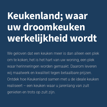
kleinste details om onze keuken op een 
perfecte manier te monteren, ik raad iedereen 
Keukenland;
waar
de heer Fajr ten zeerste aan voor de montage 
en installatie van uw keuken,
uw droomkeuken
Hartelijk dank mevrouw Meryem en de heer 
Fajr.
werkelijkheid wordt
We geloven dat een keuken meer is dan alleen een plek
om te koken; het is het hart van uw woning, een plek
waar herinneringen worden gemaakt. Daarom leveren
wij maatwerk en kwaliteit tegen betaalbare prijzen.
Ontdek hoe Keukenland samen met u de ideale keuken
realiseert – een keuken waar u jarenlang van zult
genieten en trots op zult zijn.