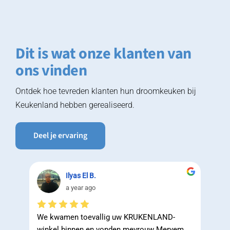
Dit is wat onze klanten van
ons vinden
Ontdek hoe tevreden klanten hun droomkeuken bij
Keukenland hebben gerealiseerd.
Deel je ervaring
Ilyas El B.
a year ago
We kwamen toevallig uw KRUKENLAND-
Hun p
dens 
winkel binnen en vonden mevrouw Meryem, 
met a